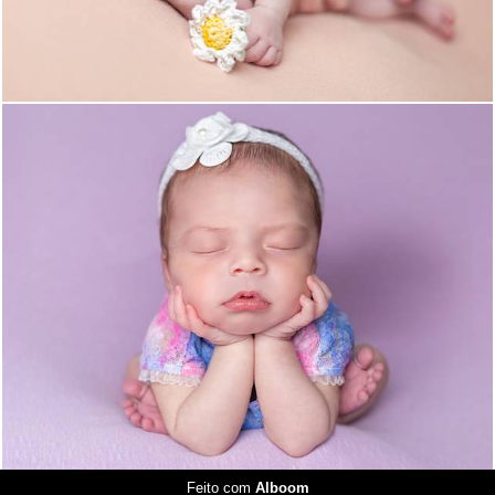
609
0
Feito com
Alboom