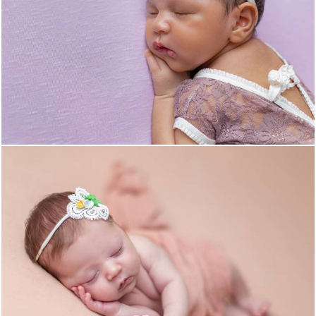
646
0
622
0