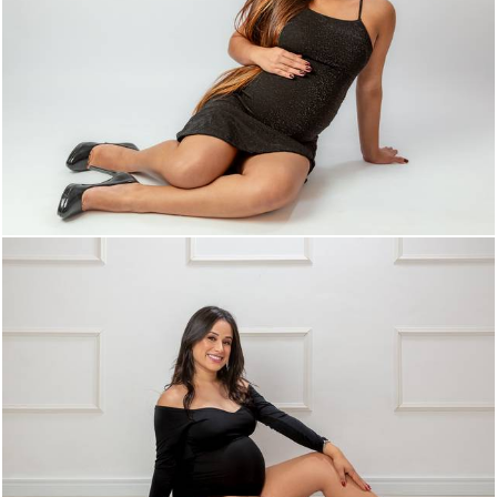
576
0
544
0